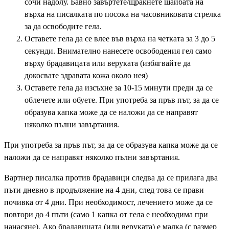
сочи надолу. Бавно завъртете/щракнете шайбата на
върха на писалката по посока на часовниковата стрелка
за да освободите гела.
Оставете гела да се влее във върха на четката за 3 до 5
секунди. Внимателно нанесете освободения гел само
върху брадавицата или веруката (избягвайте да
докосвате здравата кожа около нея)
Оставете гела да изсъхне за 10-15 минути преди да се
облечете или обуете. При употреба за пръв път, за да се
образува капка може да се наложи да се направят
няколко пълни завъртания.
При употреба за пръв път, за да се образува капка може да се
наложи да се направят няколко пълни завъртания.
Вартнер писалка против брадавици следва да се прилага два
пъти дневно в продължение на 4 дни, след това се прави
почивка от 4 дни. При необходимост, лечението може да се
повтори до 4 пъти (само 1 капка от гела е необходима при
нанасяне). Ако брадавицата (или веруката) е малка (с размер