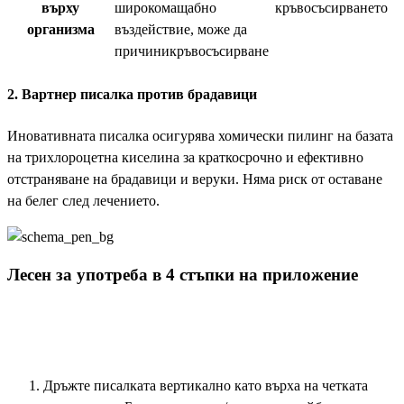
върху
широкомащабно
кръвосъсирването
организма
въздействие, може да
причиникръвосъсирване
2. Вартнер писалка против брадавици
Иновативната писалка осигурява хомически пилинг на базата
на трихлороцетна киселина за краткосрочно и ефективно
отстраняване на брадавици и веруки. Няма риск от оставане
на белег след лечението.
Лесен за употреба в 4 стъпки на приложение
Дръжте писалката вертикално като върха на четката