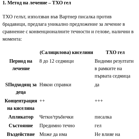
1. Метод на лечение – ТХО гел
ТХО гелът, използван във Вартнер писалка против
брадавици, предлага уникално предложение за лечение в
сравнение с конвенционалните течности и гелове, налични в
момента:
(Салицилова) киселини
ТХО гел
Период на
8 до 12 седмици
Видими резултати
лечение
в рамките на
първата седмица
SПодходящ за
Някои справки
да
деца
Концентрация
++
+++
на киселина
Апликатор
Четки/тръбички
писалка
Състояние
Предимно течно
гел
Въздействие
Може да има
Не влияе на