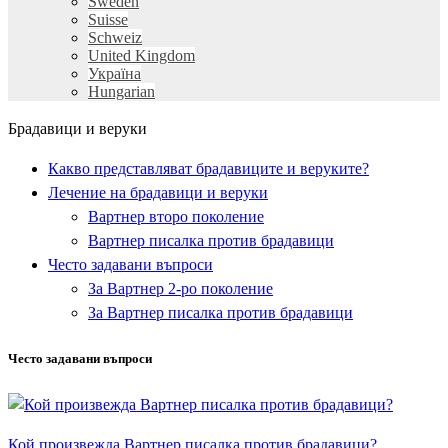
Sweden
Suisse
Schweiz
United Kingdom
Україна
Hungarian
Брадавици и веруки
Какво представляват брадавиците и веруките?
Лечение на брадавици и веруки
Вартнер второ поколение
Вартнер писалка против брадавици
Често задавани въпроси
За Вартнер 2-ро поколение
За Вартнер писалка против брадавици
Често задавани въпроси
Кой произвежда Вартнер писалка против брадавици?